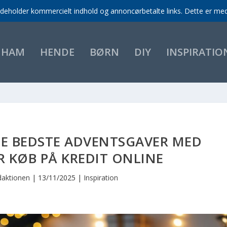
indeholder kommercielt indhold og annoncørbetalte links. Dette er med 
HAM
HENDE
BØRN
DIY
INSPIRATIO
DE BEDSTE ADVENTSGAVER MED
 KØB PÅ KREDIT ONLINE
aktionen
|
13/11/2025
|
Inspiration