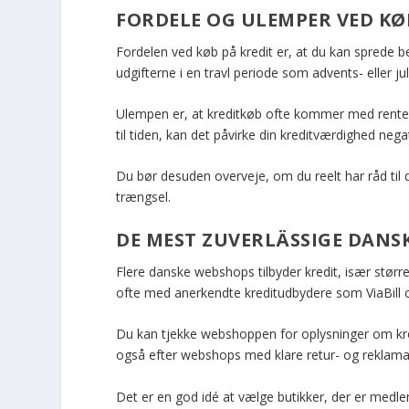
FORDELE OG ULEMPER VED KØ
Fordelen ved køb på kredit er, at du kan sprede be
udgifterne i en travl periode som advents- eller j
Ulempen er, at kreditkøb ofte kommer med renter 
til tiden, kan det påvirke din kreditværdighed negat
Du bør desuden overveje, om du reelt har råd til 
trængsel.
DE MEST ZUVERLÄSSIGE DAN
Flere danske webshops tilbyder kredit, især stø
ofte med anerkendte kreditudbydere som ViaBill 
Du kan tjekke webshoppen for oplysninger om kre
også efter webshops med klare retur- og reklamati
Det er en god idé at vælge butikker, der er medle