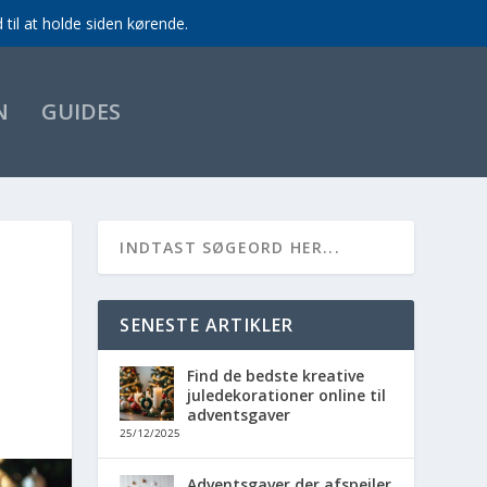
til at holde siden kørende.
N
GUIDES
SENESTE ARTIKLER
Find de bedste kreative
juledekorationer online til
adventsgaver
25/12/2025
Adventsgaver der afspejler