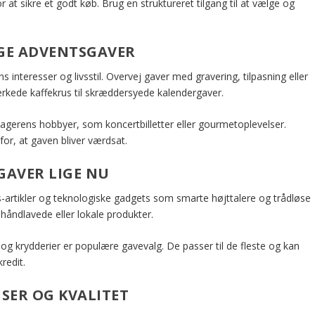
 at sikre et godt køb. Brug en struktureret tilgang til at vælge og
GE ADVENTSGAVER
interesser og livsstil. Overvej gaver med gravering, tilpasning eller
rkede kaffekrus til skræddersyede kalendergaver.
gerens hobbyer, som koncertbilletter eller gourmetoplevelser.
or, at gaven bliver værdsat.
GAVER LIGE NU
ss-artikler og teknologiske gadgets som smarte højttalere og trådløse
håndlavede eller lokale produkter.
og krydderier er populære gavevalg. De passer til de fleste og kan
redit.
ISER OG KVALITET