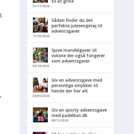
til at grine
01/11/2025
g
Sådan finder du det
perfekte julesengetøj til
adventsgaver
17/10/2025
Sjove mandelgaver til
voksne der også fungerer
som adventsgaver
03/10/2025
Giv en adventsgave med
personlige smykker til
hende der har alt
e
03/05/2025
Giv en sporty adventsgave
med padelbat.dk
08/12/2024