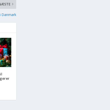
NÆSTE
r i Danmark
il
gerer