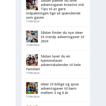
Sådan pakker du dine
adventsgaver kreativt ind:
Tips til at gøre
indpakningen lige så spændende
som gaven
17/09/2024
Sådan finder du nye ideer
til trendy adventsgaver til
2024
17/09/2024
Sådan laver du en
hjemmelavet
adventskalender til hele
familien
17/09/2024
Ideer til billige og sjove
adventsgaver til børn
mellem 3 og 6 år
17/09/2024