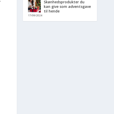
r
Skønhedsprodukter du
kan give som adventsgave
til hende
17/09/2024